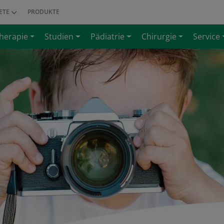
ETE
PRODUKTE
herapie
Studien
Pädiatrie
Chirurgie
Service