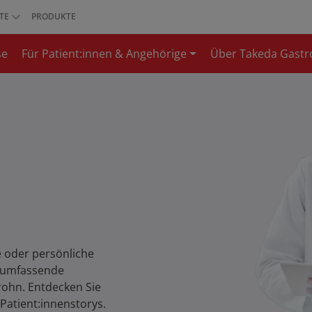
TE
PRODUKTE
se
Für Patient:innen & Angehörige
Über Takeda Gastr
e oder persönliche
e umfassende
rohn. Entdecken Sie
Patient:innenstorys.