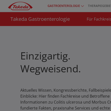
Direkt
GASTROENTEROLOGIE
THERAPIEGEBIE
Top
zum
menu
Inhalt
Takeda Gastroenterologie
Für Fachkrei
Einzigartig.
Wegweisend.
Aktuelles Wissen, Kongressberichte, Fallbeispiel
Einblicke: Hier finden Fachkreise und Betroffen
Informationen zu Colitis ulcerosa und Morbus C
fundierte Fakten, praxisnahe Services und echte 