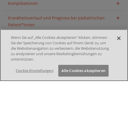
Komplikationen
Krankheitsverlauf und Prognose bei pädiatrischen
Patient*innen
Wenn Sie auf „Alle Cookies akzeptieren“ klicken, stimmen
Sie der Speicherung von Cookies auf Ihrem Gerät zu, um
die Websitenavigation zu verbessern, die Websitenutzung
zu analysieren und unsere Marketingbemühungen zu
unterstützen.
Referenzen
Cookie-Einstellungen
Alle Cookies akzeptieren
Media
Footer menu 2nd
DATENSCHUTZ
IMPRESSUM