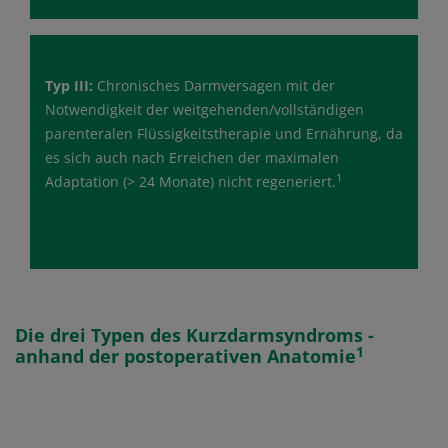
Typ III:
Chronisches Darmversagen mit der
Notwendigkeit der weitgehenden/vollständigen
parenteralen Flüssigkeitstherapie und Ernährung, da
es sich auch nach Erreichen der maximalen
1
Adaptation (> 24 Monate) nicht regeneriert.
Die drei Typen des Kurzdarmsyndroms -
1
anhand der postoperativen Anatomie