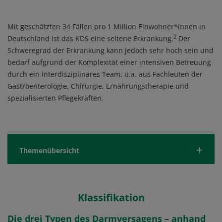
Mit geschätzten 34 Fällen pro 1 Million Einwohner*innen in
2
Deutschland ist das KDS eine seltene Erkrankung.
Der
Schweregrad der Erkrankung kann jedoch sehr hoch sein und
bedarf aufgrund der Komplexität einer intensiven Betreuung
durch ein interdisziplinäres Team, u.a. aus Fachleuten der
Gastroenterologie, Chirurgie, Ernährungstherapie und
spezialisierten Pflegekräften.
Themenübersicht
Klassifikation
Ätiologie und Pathogenese
Krankheitsver
Klassifikation
Die drei Typen des Darmversagens – anhand