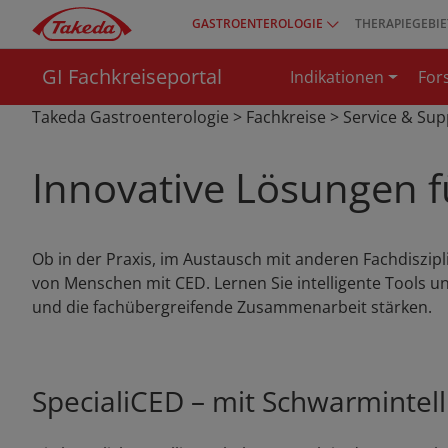
Direkt
GASTROENTEROLOGIE
THERAPIEGEBIE
Top
zum
menu
Inhalt
GI Fachkreiseportal
Indikationen
For
Takeda Gastroenterologie
>
Fachkreise
>
Service & Sup
Innovative Lösungen f
Ob in der Praxis, im Austausch mit anderen Fachdiszi
von Menschen mit CED. Lernen Sie intelligente Tools u
und die fachübergreifende Zusammenarbeit stärken.
SpecialiCED – mit Schwarmintel