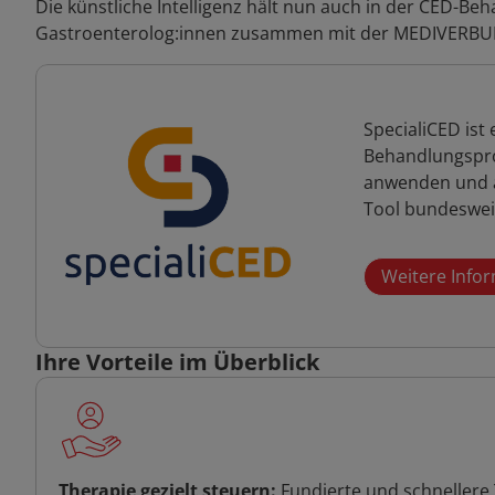
Die künstliche Intelligenz hält nun auch in der CED-B
Gastroenterolog:innen zusammen mit der MEDIVERBUN
SpecialiCED ist
Behandlungsproz
anwenden und a
Tool bundesweit
Weitere Infor
Ihre Vorteile im Überblick
Therapie gezielt steuern:
Fundierte und schnellere