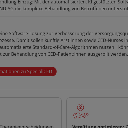
ehandlung Einzug: Mit der automatisierten, KI-gestützten So
D AG die komplexe Behandlung von Betroffenen unterstüt
 eine Software-Lösung zur Verbesserung der Versorgungsqu
esse. Damit sollen künftig Ärzt:innen sowie CED-Nurses in i
utomatisierte Standard-of-Care-Algorithmen nutzen könne
 zur Behandlung von CED-Patient:innen ausgerollt werden. 
mationen zu SpecialiCED
 Therapieentscheidungen
Vergütung optimieren:
Z