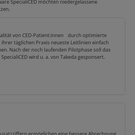
ftware SpecialiCED möchten niedergelassene
zen.
alität von CED-Patient:innen durch optimierte
hrer täglichen Praxis neueste Leitlinien einfach
n. Nach der noch laufenden Pilotphase soll das
SpecialiCED wird u. a. von Takeda gesponsert.
usatzziffern ermöglichen eine bessere Abrechnung