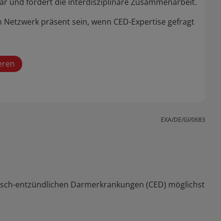
ar und fördert die interdisziplinäre Zusammenarbeit.
im Netzwerk präsent sein, wenn CED-Expertise gefragt
ieren
EXA/DE/GI/0683
nisch-entzündlichen Darmerkrankungen (CED) möglichst