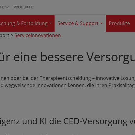
TE
PRODUKTE
schung & Fortbildung
Service & Support
Produkte
port
>
Serviceinnovationen
ür eine bessere Versorg
plinen oder bei der Therapieentscheidung – innovative Lös
nd wegweisende Innovationen kennen, die Ihren Praxisalltag
ligenz und KI die CED-Versorgung 