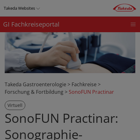
Direkt
Takeda Websites
zum
Inhalt
GI Fachkreiseportal
GASTROENTEROLOGIE
THERAPIEGEBIETE
PRODUKT
Top
menu
Takeda Gastroenterologie
>
Fachkreise
>
Forschung & Fortbildung
>
SonoFUN Practinar
Virtuell
SonoFUN Practinar:
Sonographie-